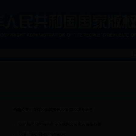
通知公告
版权统计
版权执法监督
软件正版化
视频新闻
国际交流
宣传培训
专题专栏
理论研
作品登记
法律文书下载
专业出版物
当前位置：
首页
>>
新闻资讯
>>
新闻
>>
境外动态
·
欧洲新闻机构向谷歌等互联网公司索天价版权费
·
英国广播公司被诉侵犯版权