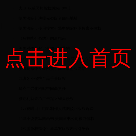
·
大卫·鲍威照片版权纠纷已中止
·
德国法院判决曝光盗版者邮箱地址
·
德国法院：使用搜索引擎中的缩略图搜索不侵权
·
《马拉喀什条约》的新指南
·
美国对作品登记是如何收费的
点击进入首页
·
猕猴自拍成“网红” 照片版权归属法院下定论
·
澳法院命令互联网提供商屏蔽盗版网站
·
西班牙不保护产品手册版权
·
乌克兰强化网站中间商责任
·
雅达利就奇巧广告起诉雀巢侵权
·
《万视瞩目》电影制作人试图驳回版权诉讼
·
经典小说改写图画书 美国童书公司被判侵权
·
《欧盟版权指令》新草案版权内容引争议