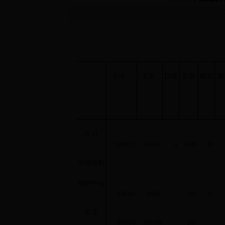
合计
文字
口述
音乐
曲艺
舞
合 计
1349552
485539
4
2839
90
中国版权
保护中心
236080
19991
392
43
北 京
601014
228199
265